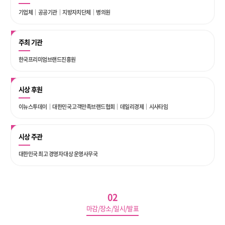
기업체｜공공기관｜지방자치단체｜병의원
주최 기관
한국프리미엄브랜드진흥원
시상 후원
이뉴스투데이｜대한민국 고객만족브랜드협회｜데일리경제｜시사타임
시상 주관
대한민국 최고 경영자 대상 운영사무국
02
마감/장소/일시/발표