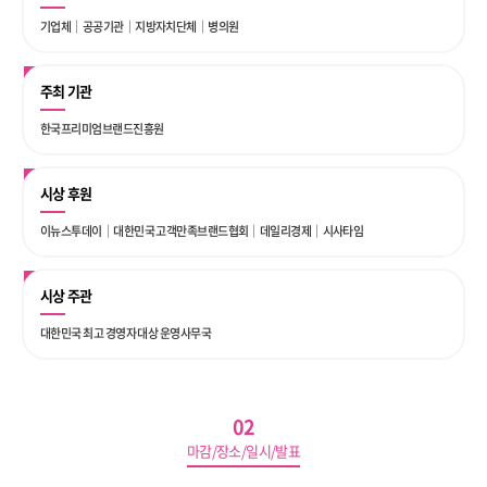
기업체｜공공기관｜지방자치단체｜병의원
주최 기관
한국프리미엄브랜드진흥원
시상 후원
이뉴스투데이｜대한민국 고객만족브랜드협회｜데일리경제｜시사타임
시상 주관
대한민국 최고 경영자 대상 운영사무국
02
마감/장소/일시/발표